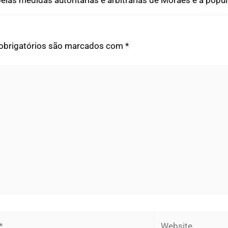
s medidas autoritárias e arbitrárias de Moraes é a populaç
brigatórios são marcados com
*
Website