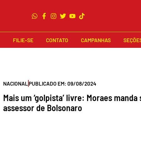
Ir
para
o
conteúdo
FILIE-SE
CONTATO
CAMPANHAS
SEÇÕE
NACIONAL
PUBLICADO EM:
09/08/2024
Mais um ‘golpista’ livre: Moraes manda 
assessor de Bolsonaro